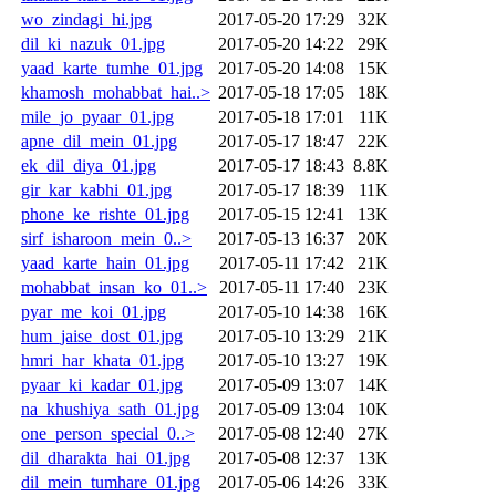
wo_zindagi_hi.jpg
2017-05-20 17:29
32K
dil_ki_nazuk_01.jpg
2017-05-20 14:22
29K
yaad_karte_tumhe_01.jpg
2017-05-20 14:08
15K
khamosh_mohabbat_hai..>
2017-05-18 17:05
18K
mile_jo_pyaar_01.jpg
2017-05-18 17:01
11K
apne_dil_mein_01.jpg
2017-05-17 18:47
22K
ek_dil_diya_01.jpg
2017-05-17 18:43
8.8K
gir_kar_kabhi_01.jpg
2017-05-17 18:39
11K
phone_ke_rishte_01.jpg
2017-05-15 12:41
13K
sirf_isharoon_mein_0..>
2017-05-13 16:37
20K
yaad_karte_hain_01.jpg
2017-05-11 17:42
21K
mohabbat_insan_ko_01..>
2017-05-11 17:40
23K
pyar_me_koi_01.jpg
2017-05-10 14:38
16K
hum_jaise_dost_01.jpg
2017-05-10 13:29
21K
hmri_har_khata_01.jpg
2017-05-10 13:27
19K
pyaar_ki_kadar_01.jpg
2017-05-09 13:07
14K
na_khushiya_sath_01.jpg
2017-05-09 13:04
10K
one_person_special_0..>
2017-05-08 12:40
27K
dil_dharakta_hai_01.jpg
2017-05-08 12:37
13K
dil_mein_tumhare_01.jpg
2017-05-06 14:26
33K