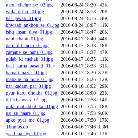
mere_chehre_pe_02.jpg
2016-08-24 18:20
42K
wafa_dil_se_01.jpg
2016-08-24 18:18
20K
har_jawab_01.jpg
2016-08-24 18:15
18K
khwaab_ankhon_se_01.jpg
2016-08-24 18:07
11K
ishq_insan_diya_01.jpg
2016-08-17 18:47
20K
nahi_chahti_01.jpg
2016-08-17 18:40
44K
dard_dil_mein_01.jpg
2016-08-17 18:38
18K
zamane_se_nahi_01.jpg
2016-08-17 18:37
47K
gulab_ki_mehak_01.jpg
2016-08-17 18:35
11K
baat_karna_pasand_01..>
2016-08-17 18:33
31K
hamari_nazar_01.jpg
2016-08-17 18:30
8.2K
manzile_na_mile_01.jpg
2016-08-17 18:26
12K
har_kadam_par_01.jpg
2016-08-16 18:02
29K
pyar_karo_dhokha_01.jpg
2016-08-16 18:00
22K
dil_ki_awaaz_01.jpg
2016-08-16 17:58
14K
unki_mohabbat_ka_01.jpg
2016-08-16 17:55
18K
usi_se_haare_01.jpg
2016-08-16 17:53
9.6K
apke_pyar_me_01.jpg
2016-08-16 17:50
17K
Thumbs.db
2016-08-16 17:46
3.3M
yaad_na_aye_01.jpg
2016-08-16 17:46
12K